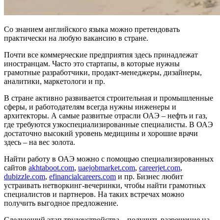
Со знанием английского языка можно претендовать
практически на любую вакансию в стране.
Почти все коммерческие предприятия здесь принадлежат
иностранцам. Часто это стартапы, в которые нужны
грамотные разработчики, продакт-менеджеры, дизайнеры,
аналитики, маркетологи и пр.
В стране активно развивается строительная и промышленные
сферы, и работодателям всегда нужны инженеры и
архитекторы. А самые развитые отрасли ОАЭ – нефть и газ,
где требуются узкоспециализированные специалисты. В ОАЭ
достаточно высокий уровень медицины и хорошие врачи
здесь – на вес золота.
Найти работу в ОАЭ можно с помощью специализированных
сайтов
akhtaboot.com
,
uaejobmarket.com
,
careerjet.com
,
dubizzle.com
,
efinancialcareers.com
и пр. Бизнес любит
устраивать нетворкинг-вечеринки, чтобы найти грамотных
специалистов и партнеров. На таких встречах можно
получить выгодное предложение.
Следующий этап трудоустройства – получить разрешение на