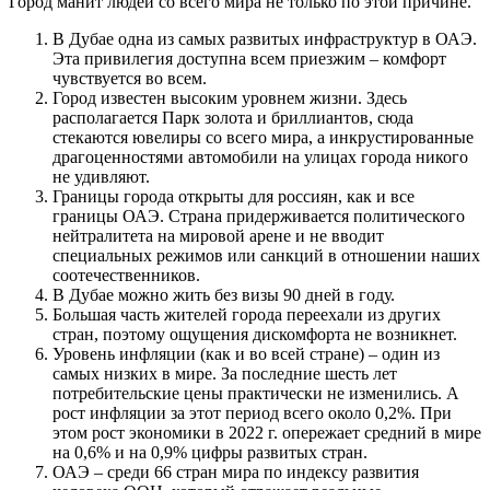
Город манит людей со всего мира не только по этой причине.
В Дубае одна из самых развитых инфраструктур в ОАЭ.
Эта привилегия доступна всем приезжим – комфорт
чувствуется во всем.
Город известен высоким уровнем жизни. Здесь
располагается Парк золота и бриллиантов, сюда
стекаются ювелиры со всего мира, а инкрустированные
драгоценностями автомобили на улицах города никого
не удивляют.
Границы города открыты для россиян, как и все
границы ОАЭ. Страна придерживается политического
нейтралитета на мировой арене и не вводит
специальных режимов или санкций в отношении наших
соотечественников.
В Дубае можно жить без визы 90 дней в году.
Большая часть жителей города переехали из других
стран, поэтому ощущения дискомфорта не возникнет.
Уровень инфляции (как и во всей стране) – один из
самых низких в мире. За последние шесть лет
потребительские цены практически не изменились. А
рост инфляции за этот период всего около 0,2%. При
этом рост экономики в 2022 г. опережает средний в мире
на 0,6% и на 0,9% цифры развитых стран.
ОАЭ – среди 66 стран мира по индексу развития