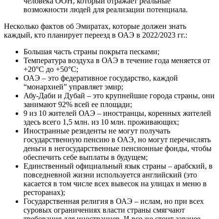
человека ООН, который отражает реальные
возможности людей для реализации потенциала.
Несколько фактов об Эмиратах, которые должен знать
каждый, кто планирует переезд в ОАЭ в 2022/2023 гг.:
Большая часть страны покрыта песками;
Температура воздуха в ОАЭ в течение года меняется от
+20°C до +50°C;
ОАЭ – это федеративное государство, каждой
“монархией” управляет эмир;
Абу-Даби и Дубай – это крупнейшие города страны, они
занимают 92% всей ее площади;
9 из 10 жителей ОАЭ – иностранцы, коренных жителей
здесь всего 1,5 млн. из 10 млн. проживающих;
Иностранные резиденты не могут получать
государственную пенсию в ОАЭ, но могут перечислять
деньги в негосударственные пенсионные фонды, чтобы
обеспечить себе выплаты в будущем;
Единственный официальный язык страны – арабский, в
повседневной жизни используется английский (это
касается в том числе всех вывесок на улицах и меню в
ресторанах);
Государственная религия в ОАЭ – ислам, но при всех
суровых ограничениях власти страны смягчают
требования для иностранцев. И все же стоит заранее