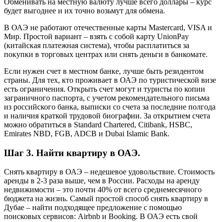
Обменивать на местную валюту лучше всего доллары – курс
будет выгоднее и их точно возьмут для обмена.
В ОАЭ не работают отечественные карты Mastercard, VISA и
Мир. Простой вариант – взять с собой карту UnionPay
(китайская платежная система), чтобы расплатиться за
покупки в торговых центрах или снять деньги в банкомате.
Если нужен счет в местном банке, лучше быть резидентом
страны. Для тех, кто проживает в ОАЭ по туристической визе
есть ограничения. Открыть счет могут и туристы по копии
заграничного паспорта, с учетом рекомендательного письма
из российского банка, выписки со счета за последние полгода
и наличия краткой трудовой биографии. За открытием счета
можно обратиться в Standard Chartered, Citibank, HSBC,
Emirates NBD, FGB, ADCB и Dubai Islamic Bank.
Шаг 3. Найти квартиру в ОАЭ.
Снять квартиру в ОАЭ – недешевое удовольствие. Стоимость
аренды в 2-3 раза выше, чем в России. Расходы на аренду
недвижимости – это почти 40% от всего среднемесячного
бюджета на жизнь. Самый простой способ снять квартиру в
Дубае – найти подходящее предложение с помощью
поисковых сервисов: Airbnb и Booking. В ОАЭ есть свой