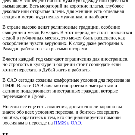
девушкам запрещено носить мужскую одежду или одеваться
вызывающе. Есть мораторий на короткие платья, глубокое
декольте или открытые плечи. Для женщин есть отдельная
секция в метро, куда нельзя мужчинам, и наоборот.
В стране высоко ценят религиозные традиции, особенно
священный месяц Рамадан. В этот период не стоит появляться
с едой в публичных местах, это может быть расценено, как
оскорбление чувств верующих. К слову, даже рестораны в
Рамадан работают с закрытыми шторами.
Власти каждый год смягчают ограничения для иностранцев,
но строгость в культуре и общении стоит соблюдать если
хотите переехать в Дубай жить и работать.
В ОАЭ сегодня созданы комфортные условия для переезда на
ПМЖ. Власти ОАЭ лояльно настроены к эмигрантам и
активно поддерживают иностранных граждан, которые
переезжают в Дубай.
Но если все еще есть сомнения, достаточно ли хорошо вы
знаете обо всех условиях переезда, и боитесь совершить
ошибку, обратитесь к тем, кто специализируется помощи
россиянам в переезде на
ПМЖ в ОАЭ
.